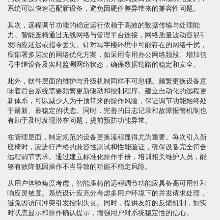
系统可以快速适配新设备，避免因硬件差异带来的兼容性问题。
其次，远程调节功能的稳定运行依赖于高效的数据传输与处理能
力。智能座椅通过无线网络与管理平台连接，网络质量波动容易引
发响应延迟或指令丢失。针对写字楼环境中可能存在的网络干扰，
应部署多层次的网络优化方案，如采用专用办公网络频段、增加信
号中继设备及实时监测网络状态，确保数据链路的稳定和安全。
此外，软件层面的维护与升级机制同样不可忽视。频繁更换设备意
味着后台系统需要频繁更新驱动和控制程序。建立自动化的远程更
新体系，可以减少人为干预带来的操作风险，保证调节功能始终处
于最新、最稳定的状态。同时，完善的日志记录和故障报警机制也
有助于及时发现潜在问题，提前预防功能异常。
在管理层面，制定规范的设备更换流程显得尤为重要。每次引入新
座椅时，应进行严格的兼容性测试和性能验证，确保设备完全符合
远程调节需求。通过建立标准化操作手册，培训相关维护人员，能
够有效降低因操作不当导致的功能不稳定风险。
从用户体验角度考虑，智能座椅的远程调节功能应具备高可用性和
响应灵敏度。系统设计应充分考虑多用户环境下的并发请求处理，
避免因访问冲突引发控制失灵。同时，提供友好的反馈机制，如实
时状态显示和操作确认提示，增强用户对系统稳定性的信心。