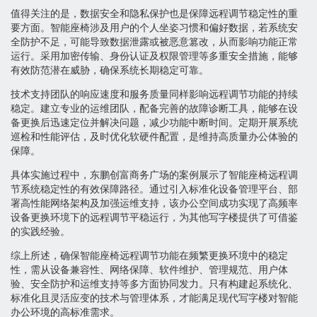
值得关注的是，数据安全和隐私保护也是保障远程调节稳定性的重
要方面。智能座椅涉及用户的个人坐姿习惯和偏好数据，若系统安
全防护不足，可能导致数据泄露或被恶意篡改，从而影响功能正常
运行。采用加密传输、身份认证及权限管理等多重安全措施，能够
有效防范潜在威胁，确保系统长期稳定可靠。
技术支持团队的响应速度和服务质量同样影响远程调节功能的持续
稳定。建立专业的运维团队，配备完善的故障诊断工具，能够在设
备更换后迅速定位并解决问题，减少功能中断时间。定期开展系统
巡检和性能评估，及时优化软硬件配置，是维持高质量办公体验的
保障。
具体实施过程中，东鹏创富商务广场的案例展示了智能座椅远程调
节系统稳定性的有效保障路径。通过引入标准化设备管理平台、部
署高性能网络架构及加强运维支持，该办公空间成功实现了高频率
设备更换环境下的远程调节平稳运行，为其他写字楼提供了可借鉴
的实践经验。
综上所述，确保智能座椅远程调节功能在频繁更换环境中的稳定
性，需从设备兼容性、网络保障、软件维护、管理规范、用户体
验、安全防护和运维支持等多方面协同发力。只有构建起系统化、
标准化且灵活应变的技术与管理体系，才能满足现代写字楼对智能
办公环境的高标准需求。